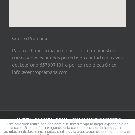
Centro Pramana
Para recibir información o inscribirte en nuestros
cursos y clases puedes ponerte en contacto a través
del teléfono 657907131 o por correo electrónico
info@centropramana.com
Copyright 2016 Centro Pramana | Todos los derechos reservados
Este sitio web utiliza cookies para que usted tenga la mejor experiencia de
usuario. Si continúa navegando está dando su consentimiento para la
aceptación de las mencionadas cookies y la aceptación de nuestra
política de