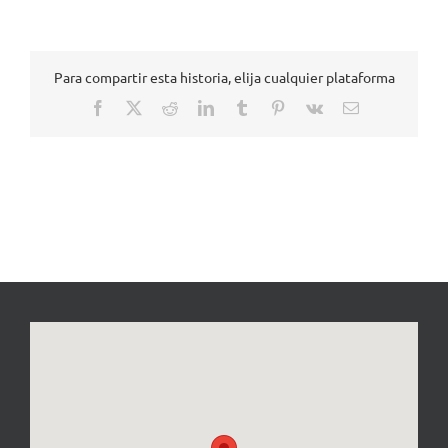
Para compartir esta historia, elija cualquier plataforma
Facebook
X
Reddit
LinkedIn
Tumblr
Pinterest
Vk
Correo
electrónico