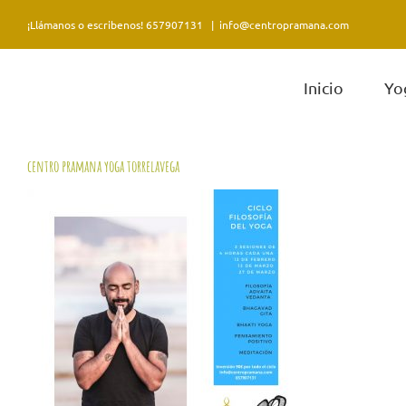
Saltar
¡Llámanos o escribenos! 657907131
|
info@centropramana.com
al
contenido
Inicio
Yo
centro pramana yoga torrelavega