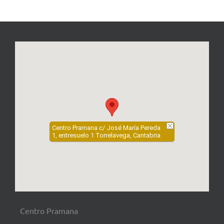
Centro Pramana c/ José María Pereda
1, entresuelo 1 Torrelavega, Cantabria
Centro Pramana