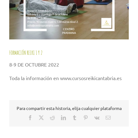
FORMACIÓN REIKI 1 Y 2
8-9 DE OCTUBRE 2022
Toda la información en www.cursosreikicantabria.es
Para compartir esta historia, elija cualquier plataforma
Facebook
X
Reddit
LinkedIn
Tumblr
Pinterest
Vk
Correo
electrónico