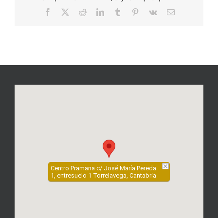
Facebook
X
Reddit
LinkedIn
Tumblr
Pinterest
Vk
Correo
electrónico
Centro Pramana c/ José María Pereda
1, entresuelo 1 Torrelavega, Cantabria