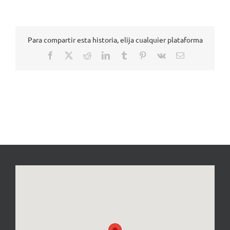
Para compartir esta historia, elija cualquier plataforma
Facebook
X
Reddit
LinkedIn
Tumblr
Pinterest
Vk
Correo
electrónico