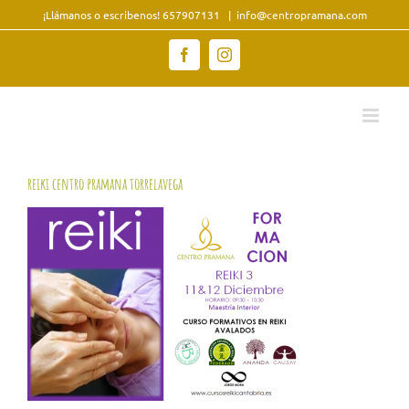
Saltar
¡Llámanos o escribenos! 657907131
|
info@centropramana.com
al
contenido
Facebook
Instagram
reiki centro pramana torrelavega