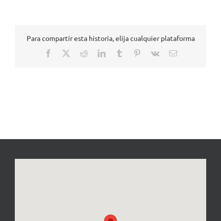
Para compartir esta historia, elija cualquier plataforma
Facebook
X
Reddit
LinkedIn
Tumblr
Pinterest
Vk
Correo
electrónico