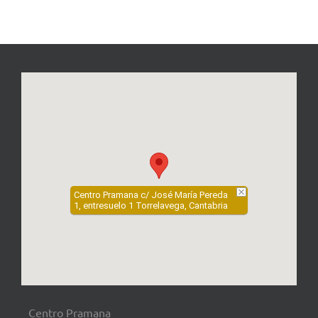
Centro Pramana c/ José María Pereda
1, entresuelo 1 Torrelavega, Cantabria
Centro Pramana