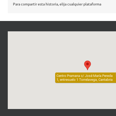
Para compartir esta historia, elija cualquier plataforma
Centro Pramana c/ José María Pereda
1, entresuelo 1 Torrelavega, Cantabria