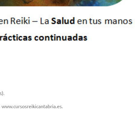
s).
 www.cursosreikicantabria.es.