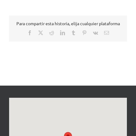
Para compartir esta historia, elija cualquier plataforma
Facebook
X
Reddit
LinkedIn
Tumblr
Pinterest
Vk
Correo
electrónico