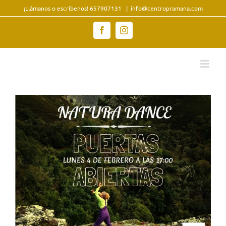
Saltar
¡Llámanos o escribenos! 657907131
|
info@centropramana.com
al
contenido
Facebook
Instagram
Ver
imagen
más
grande