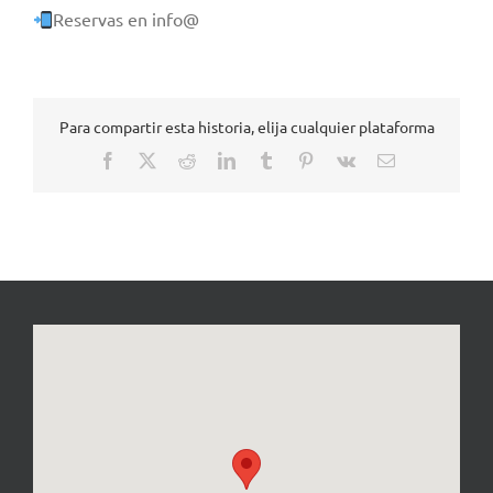
Reservas en info@
Para compartir esta historia, elija cualquier plataforma
Facebook
X
Reddit
LinkedIn
Tumblr
Pinterest
Vk
Correo
electrónico