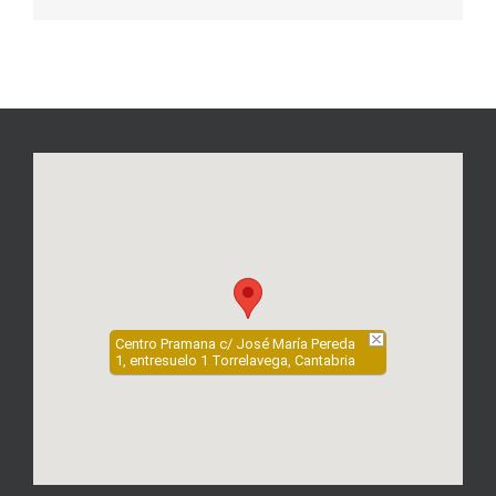
electrónico
Centro Pramana c/ José María Pereda
1, entresuelo 1 Torrelavega, Cantabria