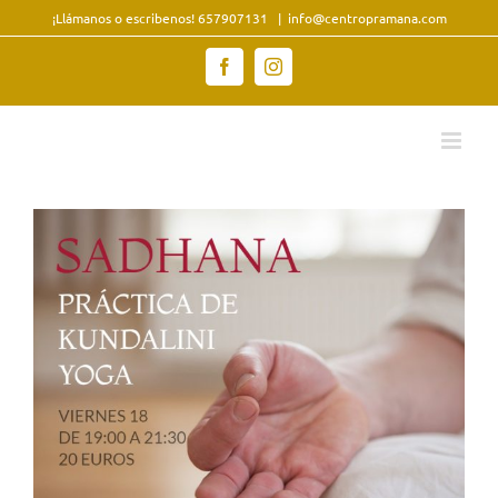
Saltar
¡Llámanos o escribenos! 657907131
|
info@centropramana.com
al
contenido
Facebook
Instagram
Ver
imagen
más
grande