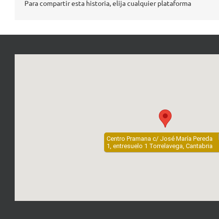
Para compartir esta historia, elija cualquier plataforma
Centro Pramana c/ José María Pereda
1, entresuelo 1 Torrelavega, Cantabria