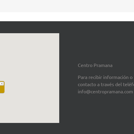
Centro Pramana
Para recibir información o
contacto a través del tel
info@centropramana.com