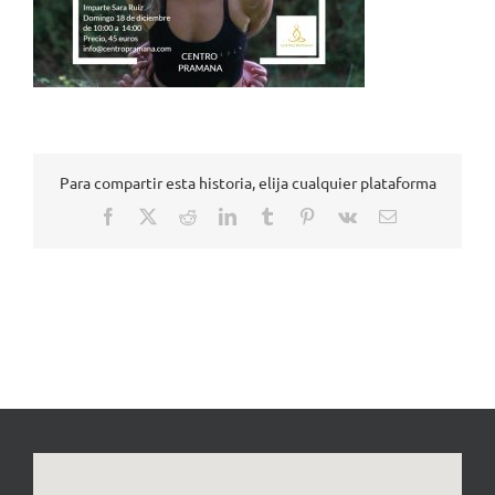
Para compartir esta historia, elija cualquier plataforma
Facebook
X
Reddit
LinkedIn
Tumblr
Pinterest
Vk
Correo
electrónico