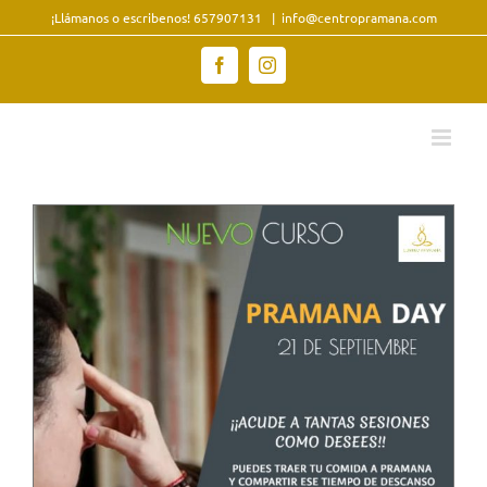
Saltar
¡Llámanos o escribenos! 657907131
|
info@centropramana.com
al
contenido
Facebook
Instagram