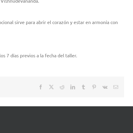
i Vishnudevananda.
cional sirve para abrir el corazón y estar en armonía con
7 días previos a la fecha del taller.
Facebook
X
Reddit
LinkedIn
Tumblr
Pinterest
Vk
Correo
electrón