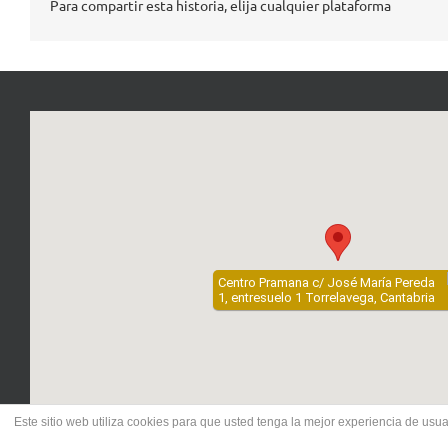
Para compartir esta historia, elija cualquier plataforma
Centro Pramana c/ José María Pereda
1, entresuelo 1 Torrelavega, Cantabria
Este sitio web utiliza cookies para que usted tenga la mejor experiencia de us