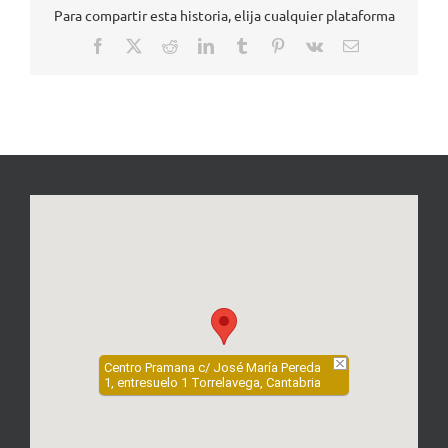
Para compartir esta historia, elija cualquier plataforma
Facebook
X
Reddit
LinkedIn
Tumblr
Pinterest
Vk
Correo
electrónico
Centro Pramana c/ José María Pereda
1, entresuelo 1 Torrelavega, Cantabria