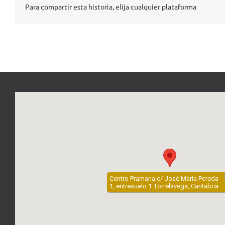
Para compartir esta historia, elija cualquier plataforma
Centro Pramana c/ José María Pereda
1, entresuelo 1 Torrelavega, Cantabria