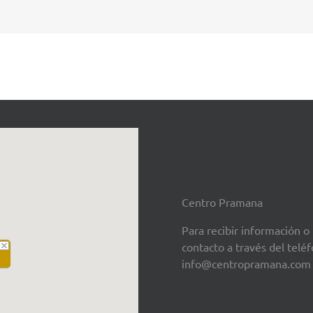
Centro Pramana
Para recibir información o
contacto a través del tel
info@centropramana.com