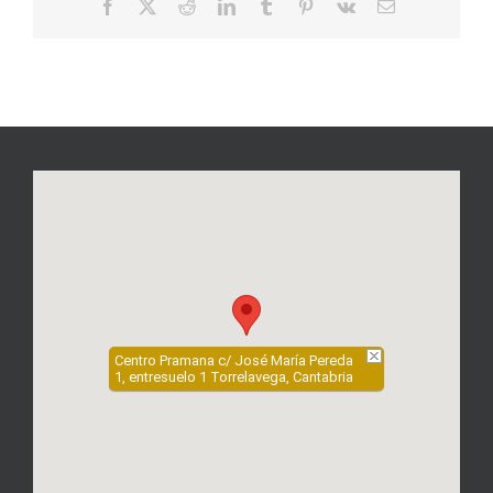
Facebook
X
Reddit
LinkedIn
Tumblr
Pinterest
Vk
Correo
electrónico
Centro Pramana c/ José María Pereda
1, entresuelo 1 Torrelavega, Cantabria