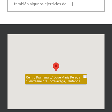
también algunos ejercicios de [...]
Centro Pramana c/ José María Pereda
1, entresuelo 1 Torrelavega, Cantabria