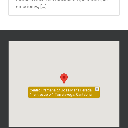
emociones, [...]
Centro Pramana c/ José María Pereda
1, entresuelo 1 Torrelavega, Cantabria