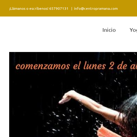
Saltar
¡Llámanos o escribenos! 657907131
|
info@centropramana.com
al
contenido
Inicio
Yo
Ver
imagen
más
grande