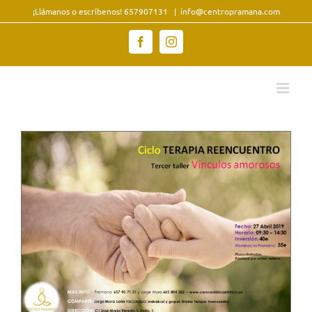
Saltar
¡Llámanos o escribenos! 657907131
|
info@centropramana.com
al
contenido
Facebook
Instagram