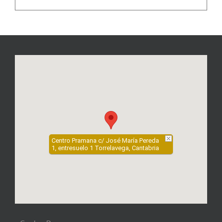
Centro Pramana c/ José María Pereda
1, entresuelo 1 Torrelavega, Cantabria