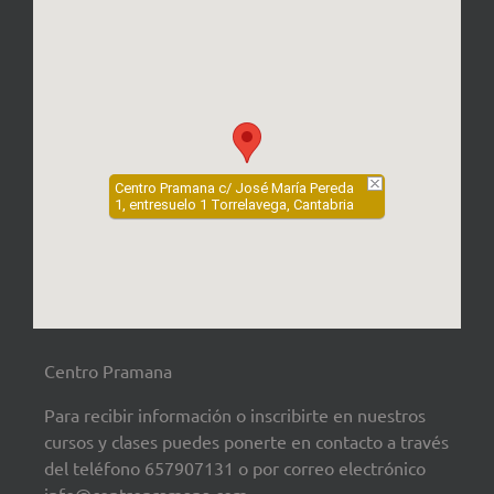
Centro Pramana c/ José María Pereda
1, entresuelo 1 Torrelavega, Cantabria
Centro Pramana
Para recibir información o inscribirte en nuestros
cursos y clases puedes ponerte en contacto a través
del teléfono 657907131 o por correo electrónico
info@centropramana.com