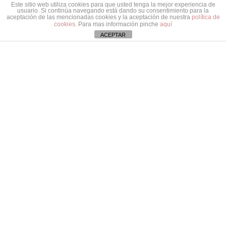
1, entresuelo 1 Torrelavega, Cantabria
Este sitio web utiliza cookies para que usted tenga la mejor experiencia de
usuario. Si continúa navegando está dando su consentimiento para la
aceptación de las mencionadas cookies y la aceptación de nuestra
política de
cookies
. Para mas información pinche
aquí
ACEPTAR
Centro Pramana
Para recibir información o inscribirte en nuestros
cursos y clases puedes ponerte en contacto a través
del teléfono 657907131 o por correo electrónico
info@centropramana.com
Copyright 2016 Centro Pramana | Todos los derechos reservados