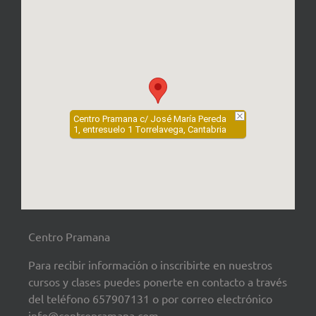
Centro Pramana c/ José María Pereda
1, entresuelo 1 Torrelavega, Cantabria
Centro Pramana
Para recibir información o inscribirte en nuestros
cursos y clases puedes ponerte en contacto a través
del teléfono 657907131 o por correo electrónico
info@centropramana.com