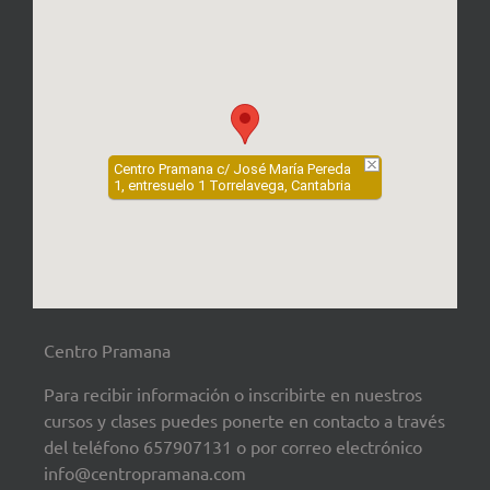
Centro Pramana c/ José María Pereda
1, entresuelo 1 Torrelavega, Cantabria
Centro Pramana
Para recibir información o inscribirte en nuestros
cursos y clases puedes ponerte en contacto a través
del teléfono 657907131 o por correo electrónico
info@centropramana.com